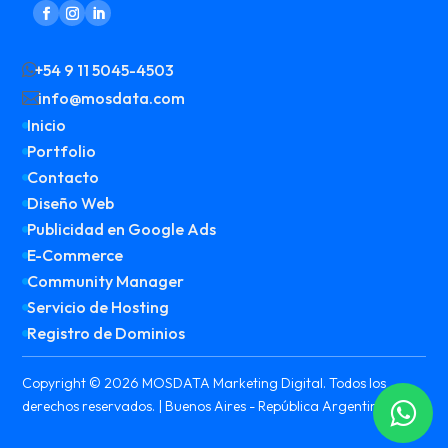
+54 9 11 5045-4503

info@mosdata.com

Inicio

Portfolio

Contacto

Diseño Web

Publicidad en Google Ads

E-Commerce

Community Manager

Servicio de Hosting

Registro de Dominios

Copyright © 2026 MOSDATA Marketing Digital. Todos los
derechos reservados. | Buenos Aires - República Argentina