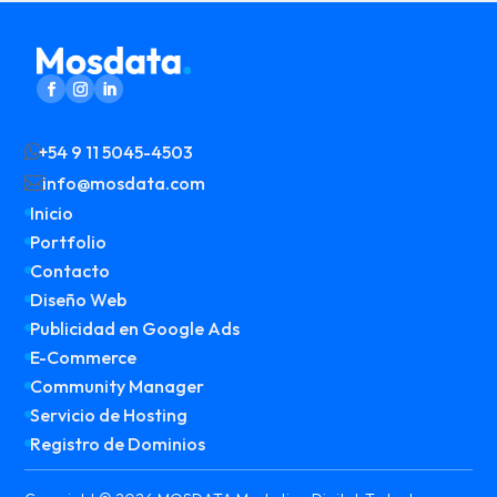
+54 9 11 5045-4503

info@mosdata.com

Inicio

Portfolio

Contacto

Diseño Web

Publicidad en Google Ads

E-Commerce

Community Manager

Servicio de Hosting

Registro de Dominios
